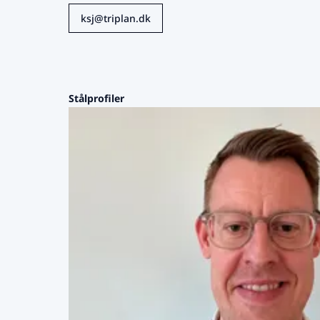
ksj@triplan.dk
Stålprofiler