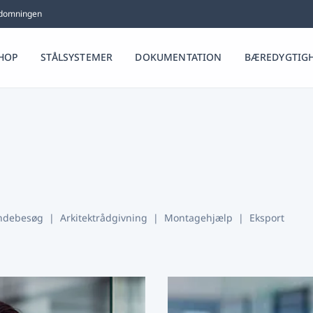
bedomningen
HOP
STÅLSYSTEMER
DOKUMENTATION
BÆREDYGTIG
ndebesøg
|
Arkitektrådgivning
|
Montagehjælp
|
Eksport