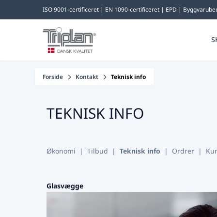
ISO 9001-certificeret | EN 1090-certificeret | EPD | Byggvaru
S
Forside
Kontakt
Teknisk info
TEKNISK INFO
Økonomi
|
Tilbud
|
Teknisk info
|
Ordrer
|
Ku
Glasvægge