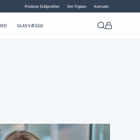
Prisliste Stålprofiler
Om Triplan
Kontakt
HED
GLASVÆGGE