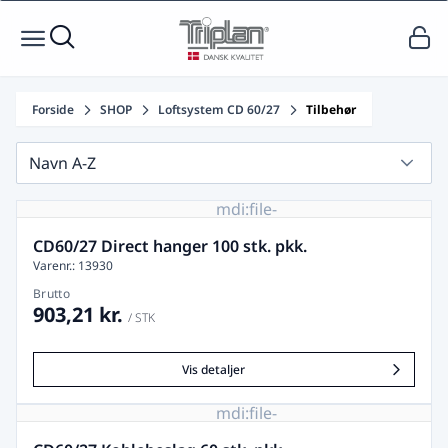
Forside
SHOP
Loftsystem CD 60/27
Tilbehør
Navn A-Z
mdi:file-
image-
remove
CD60/27 Direct hanger 100 stk. pkk.
Varenr.: 13930
Brutto
903,21 kr.
/ STK
Vis detaljer
mdi:file-
image-
remove