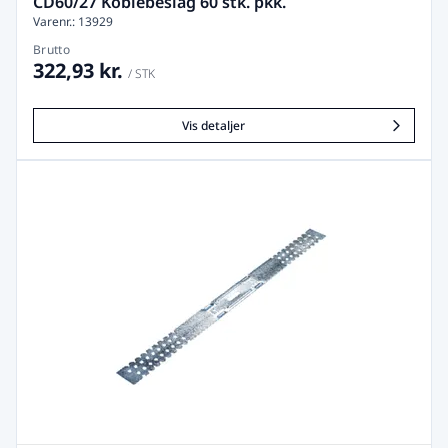
CD60/27 Koblebeslag 60 stk. pkk.
Varenr.: 13929
Brutto
322,93 kr.
/ STK
Vis detaljer