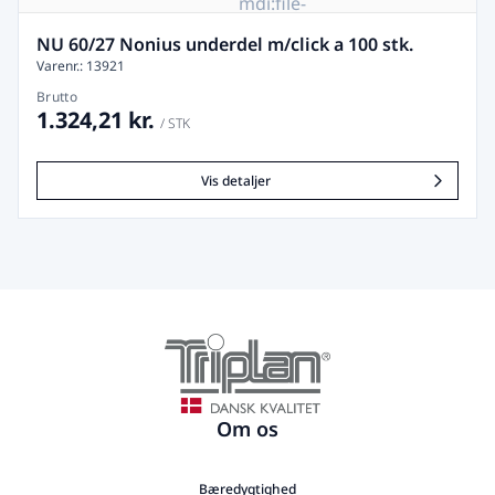
mdi:file-
image-
remove
NU 60/27 Nonius underdel m/click a 100 stk.
Varenr.: 13921
Brutto
1.324,21 kr.
/ STK
Vis detaljer
Om os
Bæredygtighed