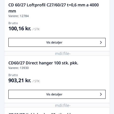
remove
CD 60/27 Loftprofil C27/60/27 t=0,6 mm a 4000
mm
Varenr.: 12784
Brutto
100,16 kr.
/ STK
Vis detaljer
mdi:file-
image-
remove
CD60/27 Direct hanger 100 stk. pkk.
Varenr.: 13930
Brutto
903,21 kr.
/ STK
Vis detaljer
mdi:file-
image-
remove