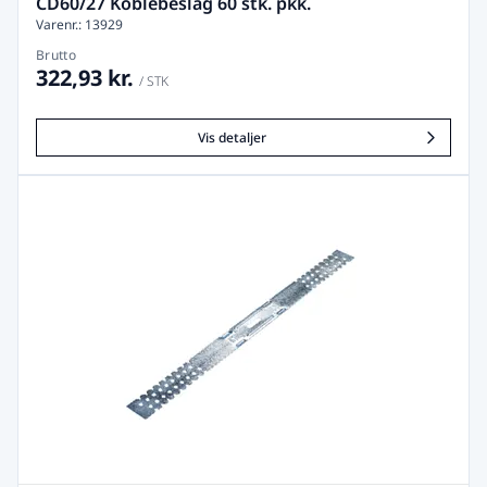
CD60/27 Koblebeslag 60 stk. pkk.
Varenr.: 13929
Brutto
322,93 kr.
/ STK
Vis detaljer