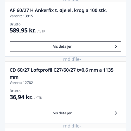
image-
remove
AF 60/27 H Ankerfix t. øje el. krog a 100 stk.
Varenr.: 13915
Brutto
589,95 kr.
/ STK
Vis detaljer
mdi:file-
image-
remove
CD 60/27 Loftprofil C27/60/27 t=0,6 mm a 1135
mm
Varenr.: 12782
Brutto
36,94 kr.
/ STK
Vis detaljer
mdi:file-
image-