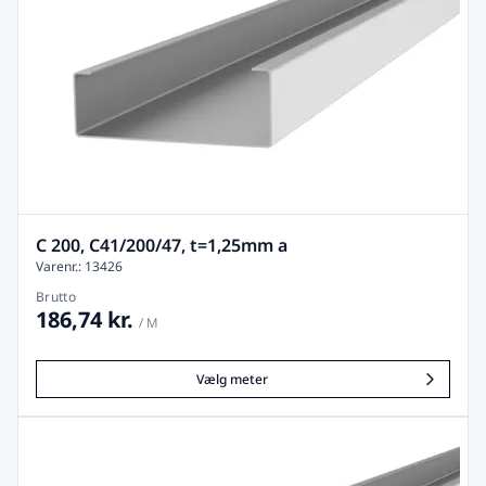
C 200, C41/200/47, t=1,25mm a
Varenr.: 13426
Brutto
186,74 kr.
/ M
Vælg meter