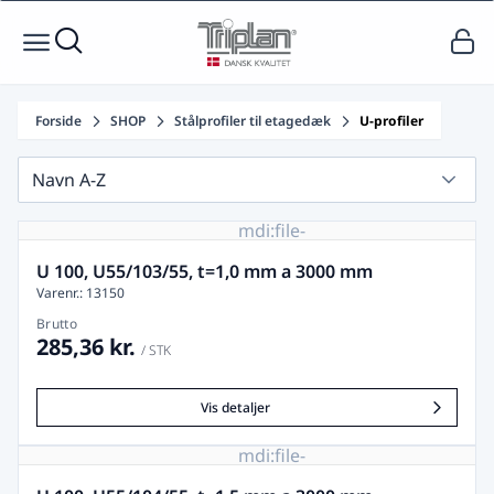
Forside
SHOP
Stålprofiler til etagedæk
U-profiler
Navn A-Z
mdi:file-
image-
remove
U 100, U55/103/55, t=1,0 mm a 3000 mm
Varenr.: 13150
Brutto
285,36 kr.
/ STK
Vis detaljer
mdi:file-
image-
remove