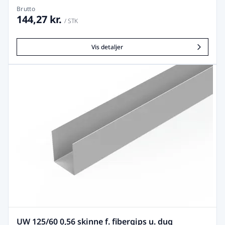
Brutto
144,27 kr.
/ STK
Vis detaljer
UW 125/60 0,56 skinne f. fibergips u. dug